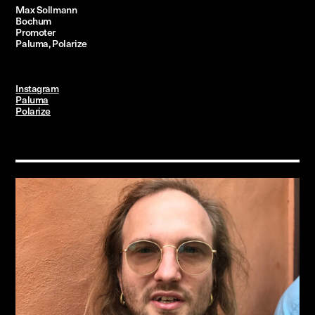
Max Sollmann
Bochum
Promoter
Paluma, Polarize
Instagram
Paluma
Polarize