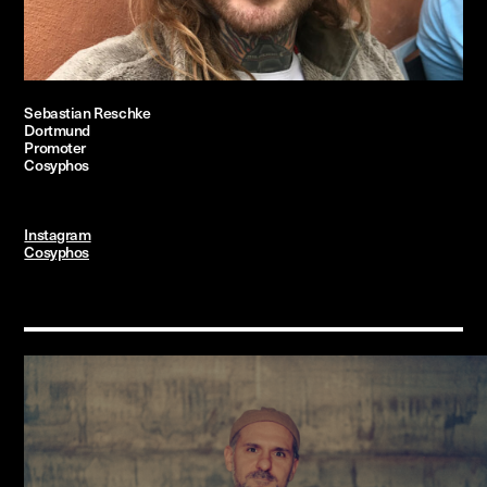
Sebastian Reschke
Dortmund
Promoter
Cosyphos
Instagram
Cosyphos