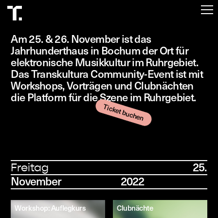
Start
Am 25. & 26. November ist das
Programm
Jahrhunderthaus in Bochum der Ort für
elektronische Musikkultur im Ruhrgebiet.
Über
Das Transkultura Community-Event ist mit
Workshops, Vorträgen und Clubnächten
Besuch
die Platform für die Szene im Ruhrgebiet.
Ticket buchen
Tickets
25.
Freitag
November 2022
Workshop: Auflegkurs
Clubnächte