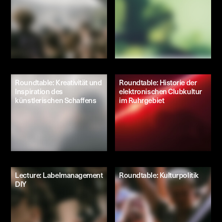
Roundtable: Kreativität und
Roundtable: Historie der
Inspiration des
elektronischen Clubkultur
künstlerischen Schaffens
im Ruhrgebiet
Lecture: Labelmanagement
Roundtable: Kulturpolitik
DIY