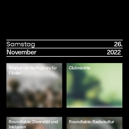
26.
Samstag
November 2022
Workshop: Auflegkurs für
Clubnächte
Flinta+
Roundtable: Diversität und
Roundtable: Radiokultur
Inklusion